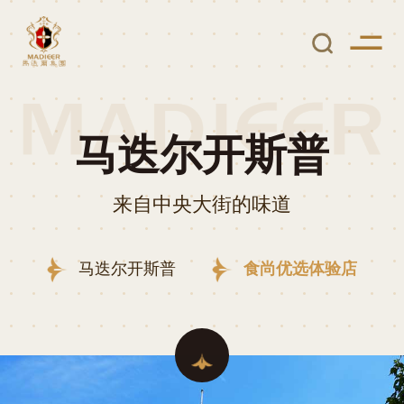
马迭尔开斯普
来自中央大街的味道
马迭尔开斯普
食尚优选体验店