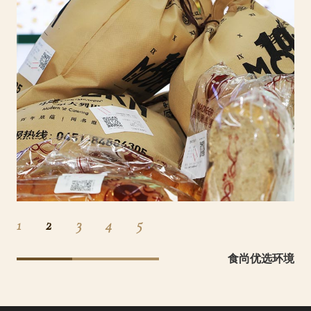
1
2
3
4
5
食尚优选环境