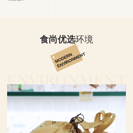
食尚优选
环境
ENVIRONMENT
MODERN
ENVIRONMENT