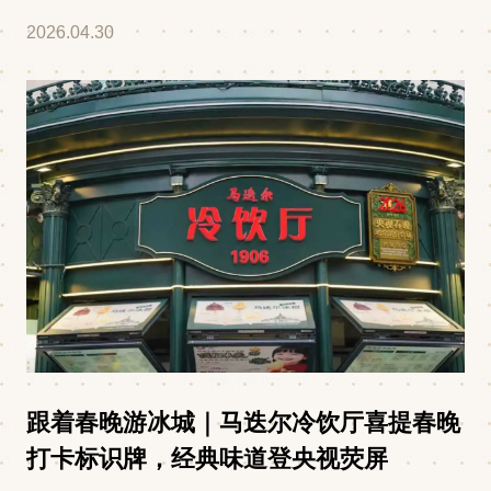
马迭尔集团考察交流
2026.04.30
跟着春晚游冰城｜马迭尔冷饮厅喜提春晚
打卡标识牌，经典味道登央视荧屏