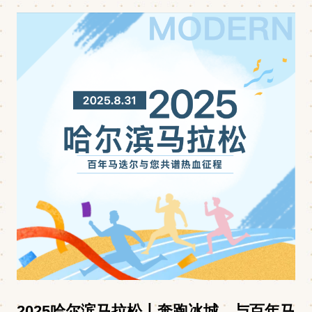
2025哈尔滨马拉松丨奔跑冰城，与百年马