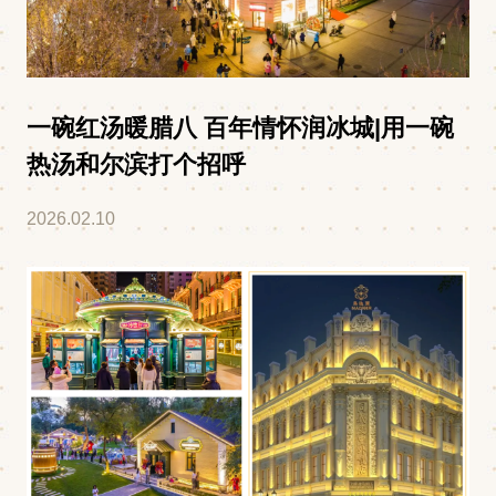
一碗红汤暖腊八 百年情怀润冰城|用一碗
热汤和尔滨打个招呼
2026.02.10