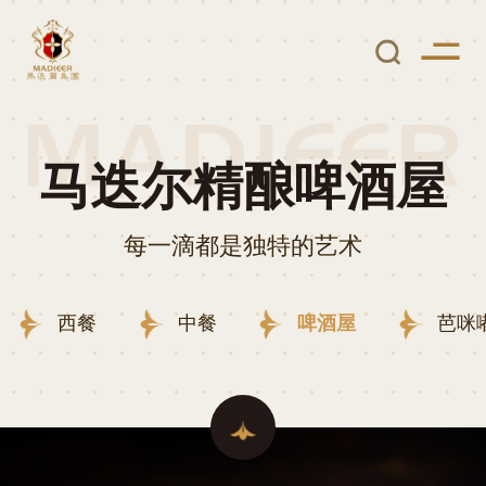
马迭尔精酿啤酒屋
每一滴都是独特的艺术
西餐
中餐
啤酒屋
芭咪