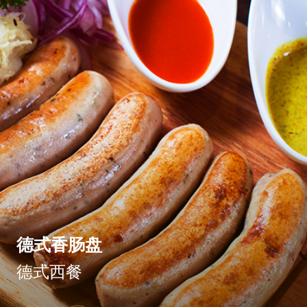
德式香肠盘
德式西餐